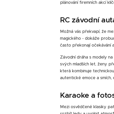
plánování firemních akcí klíč
RC závodní auta
Možná vás překvapí, že mez
magického - dokáže probudi
často překonají očekávání 
Závodní dráha s modely na d
svých mladších let, ženy pře
která kombinuje technickou d
autentické emoce a smích, 
Karaoke a fotos
Mezi osvědčené klasiky pa
rozbít ledy a uvolnit atmosf