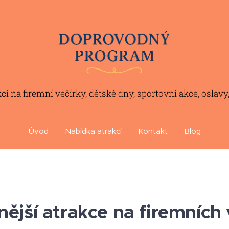
í na firemní večírky, dětské dny, sportovní akce, oslavy
Úvod
Nabídka atrakcí
Kontakt
Blog
ější atrakce na firemních 