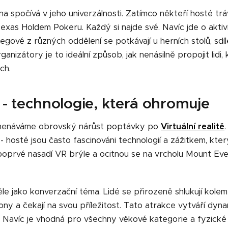
a spočívá v jeho univerzálnosti. Zatímco někteří hosté tráví 
exas Holdem Pokeru. Každý si najde své. Navíc jde o aktiv
gové z různých oddělení se potkávají u herních stolů, sdíle
nizátory je to ideální způsob, jak nenásilně propojit lidi, k
ch.
ta - technologie, která ohromuje
amenáváme obrovský nárůst poptávky po
Virtuální realitě
- hosté jsou často fascinováni technologií a zážitkem, kter
 poprvé nasadí VR brýle a ocitnou se na vrcholu Mount E
věle jako konverzační téma. Lidé se přirozeně shlukují kolem
kony a čekají na svou příležitost. Tato atrakce vytváří dyna
. Navíc je vhodná pro všechny věkové kategorie a fyzické 