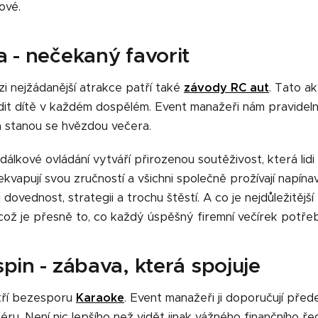
ové.
 - nečekaný favorit
i nejžádanější atrakce patří také
závody RC aut
. Tato a
t dítě v každém dospělém. Event manažeři nám pravidelně
a stanou se hvězdou večera.
álkové ovládání vytváří přirozenou soutěživost, která lidi 
kvapují svou zručností a všichni společně prožívají napínav
ovednost, strategii a trochu štěstí. A co je nejdůležitější
což je přesně to, co každý úspěšný firemní večírek potřeb
pin - zábava, která spojuje
tří bezesporu
Karaoke
. Event manažeři ji doporučují pře
éru. Není nic lepšího než vidět jinak vážného finančního ředi