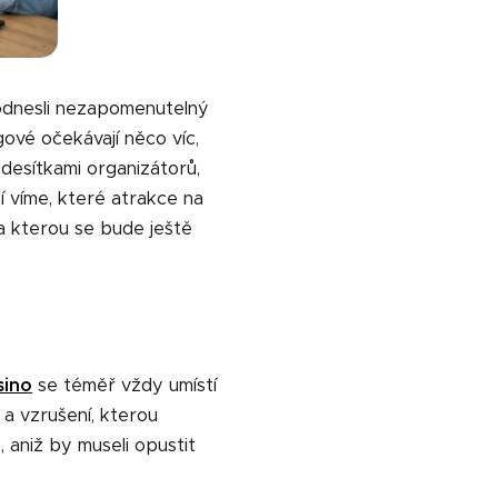
i odnesli nezapomenutelný
gové očekávají něco víc,
desítkami organizátorů,
í víme, které atrakce na
na kterou se bude ještě
sino
se téměř vždy umístí
 a vzrušení, kterou
, aniž by museli opustit