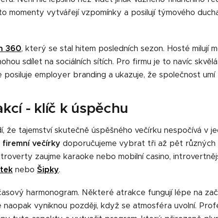
yto momenty vytvářejí vzpomínky a posilují týmového duc
n 360
, který se stal hitem posledních sezon. Hosté milují
ohou sdílet na sociálních sítích. Pro firmu je to navíc skvěl
ce posiluje employer branding a ukazuje, že společnost um
cí - klíč k úspěchu
, že tajemství skutečně úspěšného večírku nespočívá v jedn
a
firemní večírky
doporučujeme vybrat tři až pět různých ak
roverty zaujme karaoke nebo mobilní casino, introvertnější
tek
nebo
Šipky
.
 časový harmonogram. Některé atrakce fungují lépe na zač
iné naopak vyniknou později, když se atmosféra uvolní. Profe