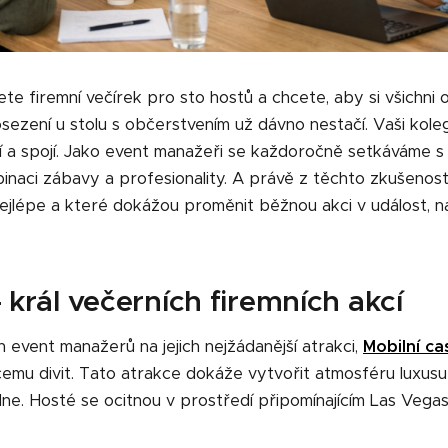
ujete firemní večírek pro sto hostů a chcete, aby si všichn
posezení u stolu s občerstvením už dávno nestačí. Vaši kole
í a spojí. Jako event manažeři se každoročně setkáváme s 
binaci zábavy a profesionality. A právě z těchto zkušenost
 nejlépe a které dokážou proměnit běžnou akci v událost, 
- král večerních firemních akcí
event manažerů na jejich nejžádanější atrakci,
Mobilní ca
čemu divit. Tato atrakce dokáže vytvořit atmosféru luxusu
ídne. Hosté se ocitnou v prostředí připomínajícím Las Vegas