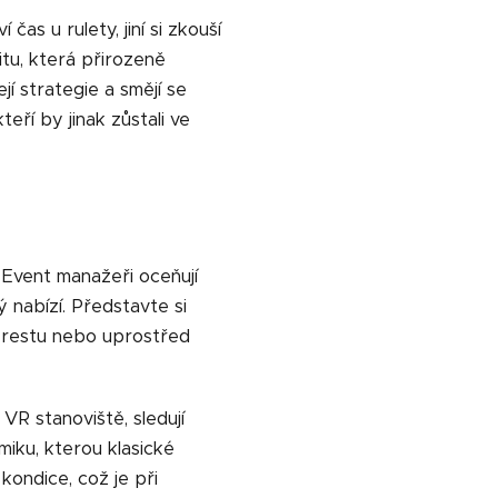
čas u rulety, jiní si zkouší
itu, která přirozeně
jí strategie a smějí se
teří by jinak zůstali ve
. Event manažeři oceňují
ý nabízí. Představte si
verestu nebo uprostřed
 VR stanoviště, sledují
miku, kterou klasické
kondice, což je při