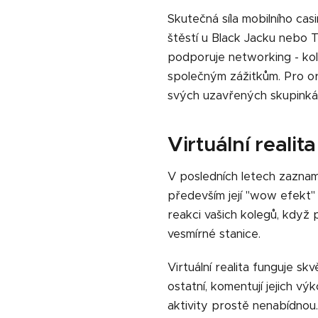
Skutečná síla mobilního casin
štěstí u Black Jacku nebo T
podporuje networking - kole
společným zážitkům. Pro orga
svých uzavřených skupinká
Virtuální reali
V posledních letech zazn
především její "wow efekt" 
reakci vašich kolegů, když
vesmírné stanice.
Virtuální realita funguje sk
ostatní, komentují jejich vý
aktivity prostě nenabídnou