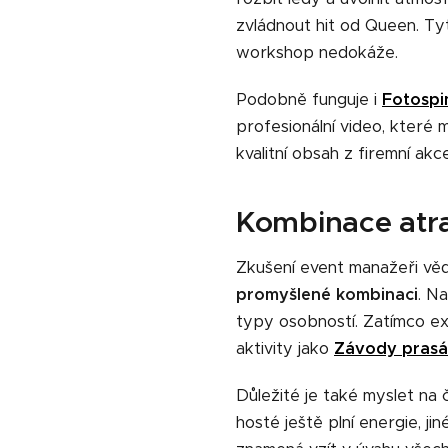
zvládnout hit od Queen. T
workshop nedokáže.
Podobně funguje i
Fotospi
profesionální video, které m
kvalitní obsah z firemní ak
Kombinace atrak
Zkušení event manažeři vědí
promyšlené kombinaci
. N
typy osobností. Zatímco ext
aktivity jako
Závody prasá
Důležité je také myslet na
hosté ještě plní energie, j