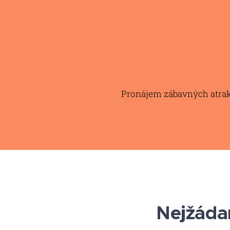
Pronájem zábavných atrakc
Nejžádan