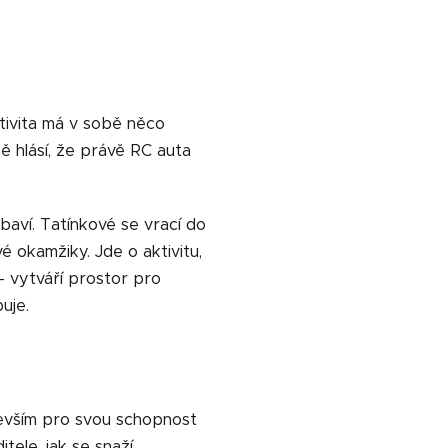
ktivita má v sobě něco
 hlásí, že právě RC auta
baví. Tatínkové se vrací do
é okamžiky. Jde o aktivitu,
 - vytváří prostor pro
uje.
devším pro svou schopnost
tele, jak se snaží