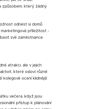
ha způsobem, který žádný
 možnost odnést si domů
á marketingová příležitost -
í bavit své zaměstnance.
é atrakci, ale v jejich
tivit, které osloví různé
 kolegové ocení klidnější
átku večera, když jsou
sionální přístup k plánování