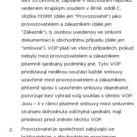
683 35 Letonice, zapsané v obchodním rejstříku,
vedeném Krajským soudem v Brně, oddíl C,
vložka 110991 (dále jen "Provozovatel") jako
provozovatelem a zákazníkem (dále jen
"Zákazník"), tj. osobou uvedenou ve smluvní
dokumentaci k obchodnímu případu (dále jen
"smlouva"). VOP platí ve všech případech, pokud
nebyly mezi provozovatelem a zákazníkem
písemně sjednány podmínky jiné. Tyto VOP
představují nedílnou součást každé smlouvy
uzavřené mezi provozovatelem a zákazníkem,
přičemž spolu s uzavřením smlouvy objednatel
potvrzuje bez výhrad svůj souhlas s těmito VOP.
Jsou – li v rámci písemné smlouvy mezi smluvními
stranami dohodnuta odchylná ujednání, mají
přednost před zněním těchto VOP.
Provozovatel je společnost zabývající se
krátkodobým a dlouhodobým pronájmem