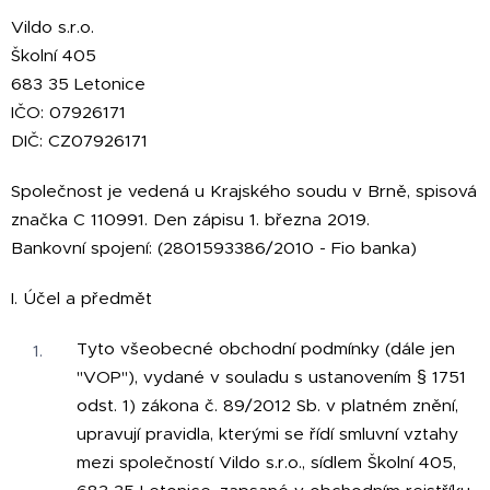
Vildo s.r.o.
Školní 405
683 35 Letonice
IČO: 07926171
DIČ: CZ07926171
Společnost je vedená u Krajského soudu v Brně, spisová
značka C 110991. Den zápisu 1. března 2019.
Bankovní spojení: (2801593386/2010 - Fio banka)
I. Účel a předmět
Tyto
všeobecné obchodní podmínky (dále jen
"VOP"), vydané v souladu s ustanovením § 1751
odst. 1) zákona č. 89/2012 Sb. v platném znění,
upravují pravidla, kterými se řídí smluvní vztahy
mezi společností Vildo s.r.o., sídlem Školní 405,