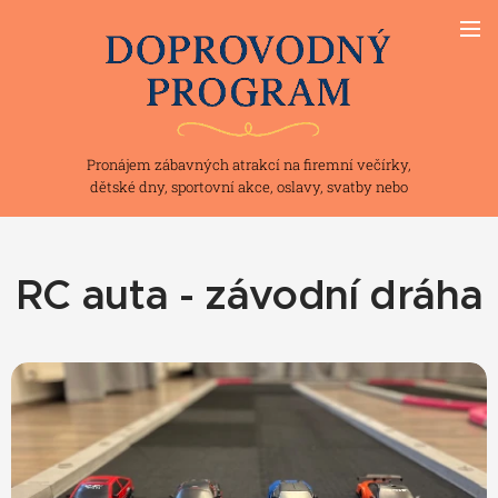
Pronájem zábavných atrakcí na firemní večírky,
dětské dny, sportovní akce, oslavy, svatby nebo
teambuilding
RC auta - závodní dráha