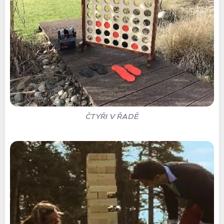
ČTYŘI V ŘADĚ